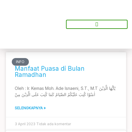
Lewati
ke
konten
Artikel
INFO
Manfaat Puasa di Bulan
Ramadhan
Oleh : Ir. Kemas Moh. Ade Isnaeni, S.T., M.T يٰٓاَيُّهَا الَّذِيْنَ
اٰمَنُوْا كُتِبَ عَلَيْكُمُ الصِّيَامُ كَمَا كُتِبَ عَلَى الَّذِيْنَ مِنْ
SELENGKAPNYA »
3 April 2023
Tidak ada komentar