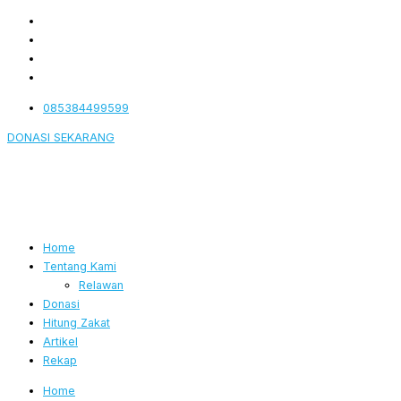
Lewati
ke
konten
085384499599
DONASI SEKARANG
Home
Tentang Kami
Relawan
Donasi
Hitung Zakat
Artikel
Rekap
Home