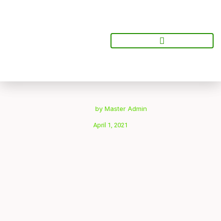
Lewati
ke
konten
ZAKAT
by
Master Admin
April 1, 2021